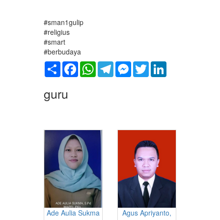
#sman1gulip
#religius
#smart
#berbudaya
Share
Facebook
WhatsApp
Telegram
Messenger
Twitter
LinkedIn
guru
Ade Aulia Sukma
Agus Apriyanto,