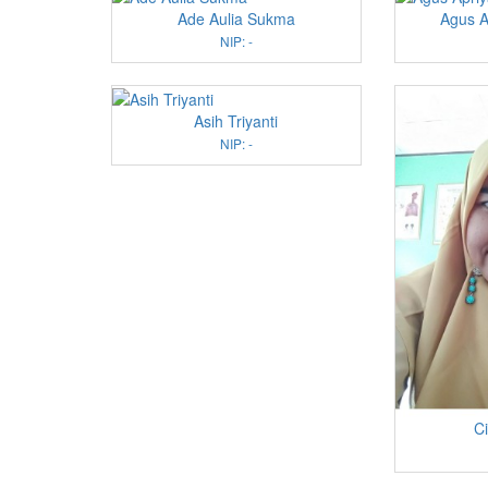
Ade Aulia Sukma
Agus A
NIP: -
Asih Triyanti
NIP: -
Ci