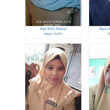
Ade Aulia Sukma
Agus A
Mapel: GURU
M