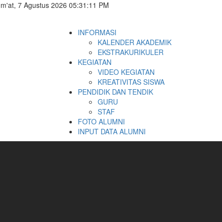
m'at, 7 Agustus 2026 05:31:11 PM
INFORMASI
KALENDER AKADEMIK
EKSTRAKURIKULER
KEGIATAN
VIDEO KEGIATAN
KREATIVITAS SISWA
PENDIDIK DAN TENDIK
GURU
STAF
FOTO ALUMNI
INPUT DATA ALUMNI