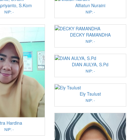
priyanto, S.Kom
Alfiatun Nuraini
NIP: -
NIP: -
DECKY RAMANDHA
NIP: -
DIAN AULYA, S.Pd
NIP: -
Ely Tsulust
NIP: -
tra Hardina
NIP: -