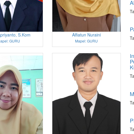
A
Ta
P
priyanto, S.Kom
Alfiatun Nuraini
Ta
apel: GURU
Mapel: GURU
I
P
K
Ta
M
Ta
P
Ta