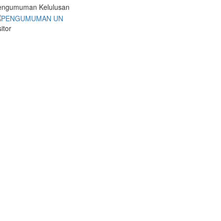
engumuman Kelulusan
sitor