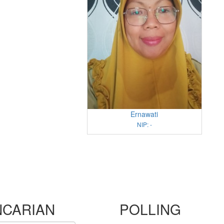
Ernawati
NIP: -
NCARIAN
POLLING