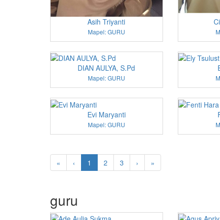
Asih Triyanti
Ci
Mapel: GURU
M
DIAN AULYA, S.Pd
Mapel: GURU
M
Evi Maryanti
Mapel: GURU
M
«
‹
1
2
3
›
»
guru