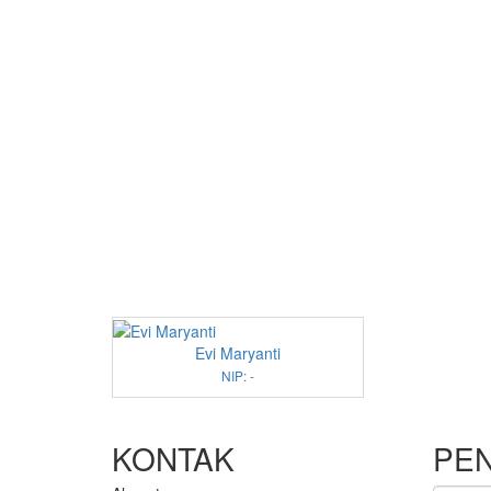
Evi Maryanti
NIP: -
KONTAK
PE