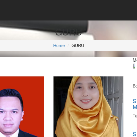
GURU
Home
GURU
Me
Be
S
M
Ta
S