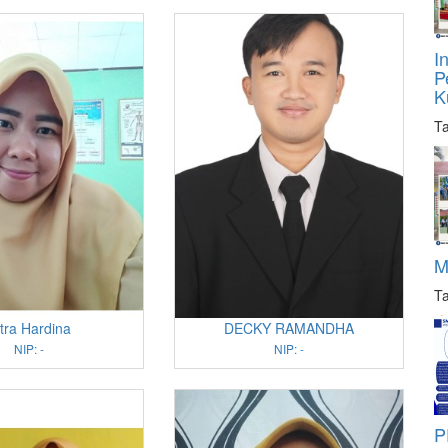
I
P
K
Ta
M
Ta
tra Hardina
DECKY RAMANDHA
NIP: -
NIP: -
P