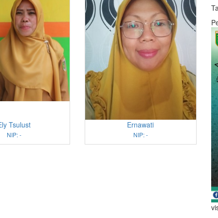
Ta
P
Ely Tsulust
Ernawati
NIP: -
NIP: -
vi