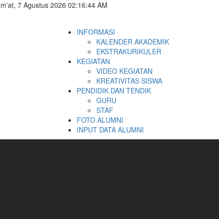
m'at, 7 Agustus 2026 02:16:45 AM
INFORMASI
KALENDER AKADEMIK
EKSTRAKURIKULER
KEGIATAN
VIDEO KEGIATAN
KREATIVITAS SISWA
PENDIDIK DAN TENDIK
GURU
STAF
FOTO ALUMNI
INPUT DATA ALUMNI