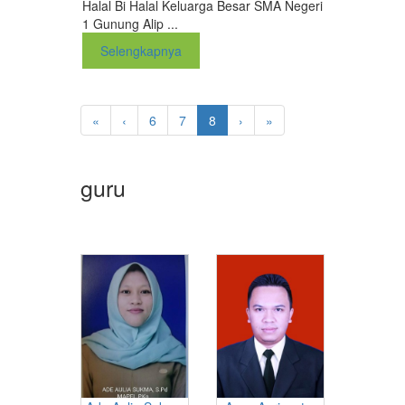
Halal Bi Halal Keluarga Besar SMA Negeri
1 Gunung Alip ...
Selengkapnya
«
‹
6
7
8
›
»
guru