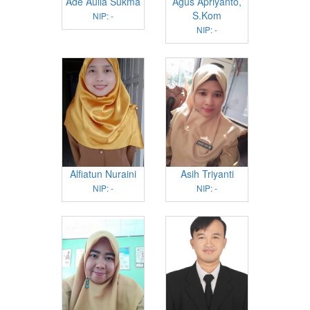
Ade Aulia Sukma
Agus Apriyanto,
S.Kom
NIP: -
NIP: -
Alfiatun Nuraini
Asih Triyanti
NIP: -
NIP: -