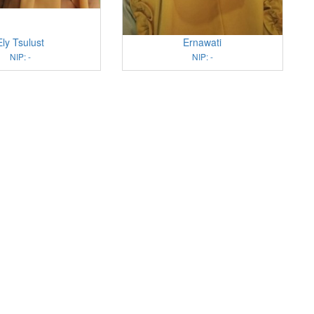
Ely Tsulust
Ernawati
NIP: -
NIP: -