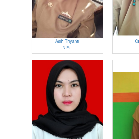
Asih Triyanti
Ci
NIP: -