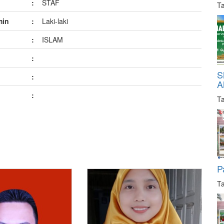
:
STAF
Ta
min
:
Laki-laki
:
ISLAM
:
S
:
A
n
:
Ta
P
Ta