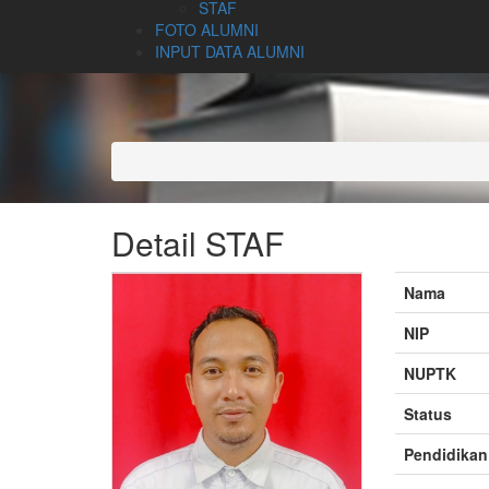
STAF
FOTO ALUMNI
INPUT DATA ALUMNI
Detail STAF
Nama
NIP
NUPTK
Status
Pendidikan