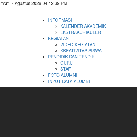
m'at, 7 Agustus 2026 04:12:40 PM
INFORMASI
KALENDER AKADEMIK
EKSTRAKURIKULER
KEGIATAN
VIDEO KEGIATAN
KREATIVITAS SISWA
PENDIDIK DAN TENDIK
GURU
STAF
FOTO ALUMNI
INPUT DATA ALUMNI