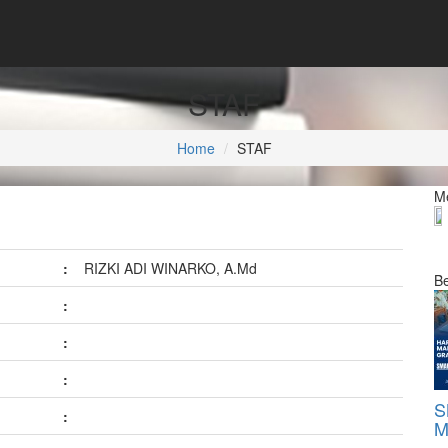
STAF
Home
STAF
Me
:
RIZKI ADI WINARKO, A.Md
Be
:
:
:
S
:
M