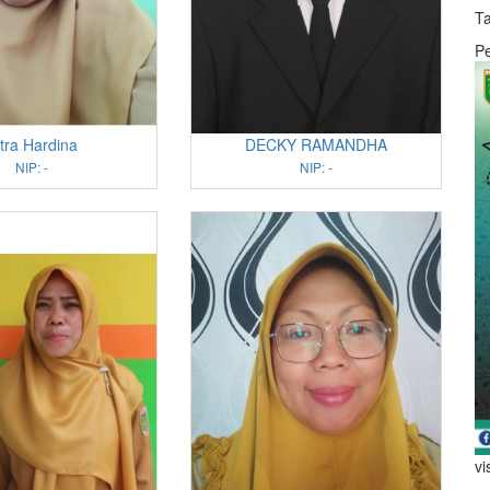
Ta
P
tra Hardina
DECKY RAMANDHA
NIP: -
NIP: -
vi