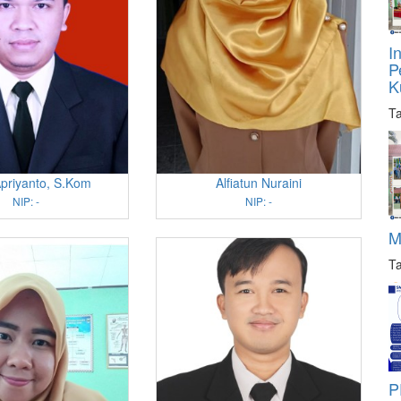
I
P
K
Ta
priyanto, S.Kom
Alfiatun Nuraini
NIP: -
NIP: -
M
Ta
P