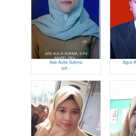
Ade Aulia Sukma
Agus A
NIP: -