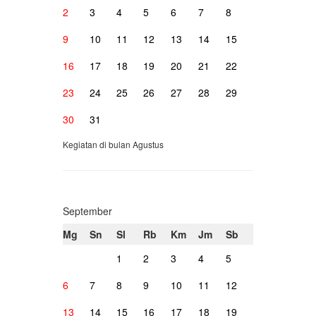
2
3
4
5
6
7
8
9
10
11
12
13
14
15
16
17
18
19
20
21
22
23
24
25
26
27
28
29
30
31
Kegiatan di bulan Agustus
September
Mg
Sn
Sl
Rb
Km
Jm
Sb
1
2
3
4
5
6
7
8
9
10
11
12
13
14
15
16
17
18
19