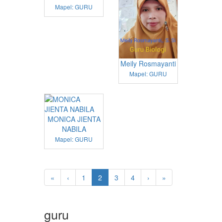
Mapel: GURU
Meily Rosmayanti
Mapel: GURU
MONICA JIENTA
NABILA
Mapel: GURU
«
‹
1
2
3
4
›
»
guru